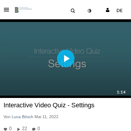
Interactive Video Quiz - Settings
Von
Luca Bösch
Mai 11, 2022
0
22
0